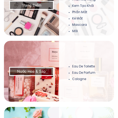
Trang Điểm
Kem Tạo Khối
Phấn Mắt
Kẻ Mắt
Mascara
Môi
Kem Bắt Sáng
Eau De Toilette
Nước Hoa & Sáp
Eau De Parfum
Cologne