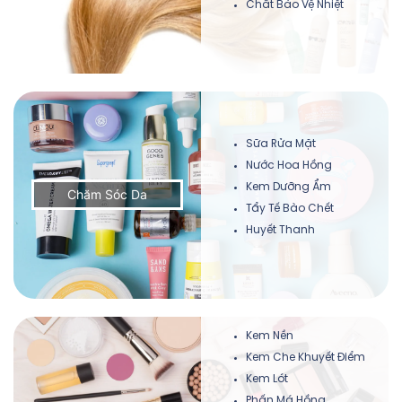
Chất Bảo Vệ Nhiệt
Sữa Rửa Mặt
Nước Hoa Hồng
Kem Dưỡng Ẩm
Chăm Sóc Da
Tẩy Tế Bào Chết
Huyết Thanh
Kem Nền
Kem Che Khuyết Điểm
Kem Lót
Phấn Má Hồng