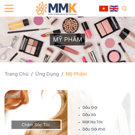
MỸ PHẨM
Trang Chủ
Ứng Dụng
Mỹ Phẩm
Dầu Gội
Dầu Xả
Mặt Nạ Tóc
Chăm Sóc Tóc
Dầu Gội Khô