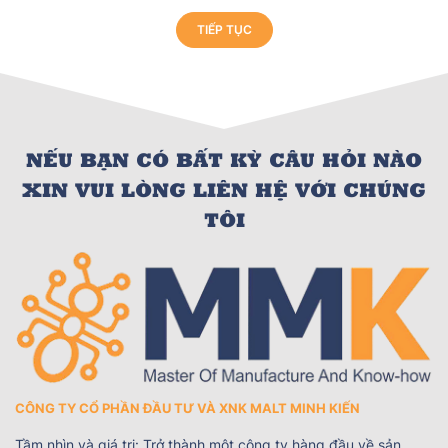
TIẾP TỤC
NẾU BẠN CÓ BẤT KỲ CÂU HỎI NÀO
XIN VUI LÒNG LIÊN HỆ VỚI CHÚNG
TÔI
CÔNG TY CỔ PHẦN ĐẦU TƯ VÀ XNK MALT MINH KIẾN
Tầm nhìn và giá trị: Trở thành một công ty hàng đầu về sản